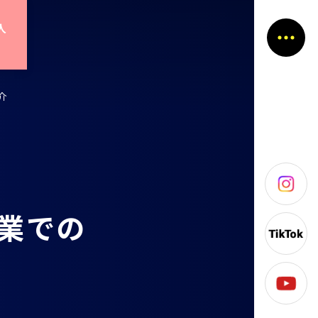
人
介
業
で
の