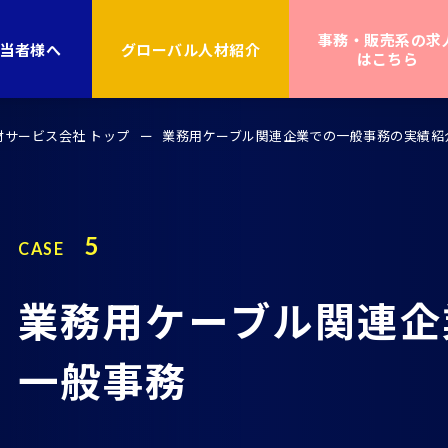
事務・販売系の求
当者様へ
グローバル人材紹介
はこちら
サービス会社 トップ
業務用ケーブル関連企業での一般事務の実績紹
5
CASE
業
務
用
ケ
ー
ブ
ル
関
連
企
一
般
事
務