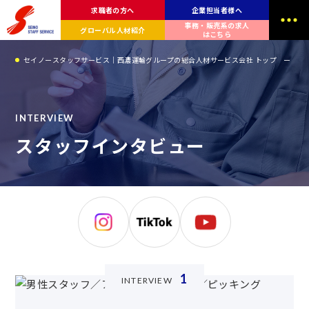
求職者の方へ
企業担当者様へ
事務・販売系の求人
グローバル人材紹介
はこちら
セイノースタッフサービス｜西濃運輸グループの総合人材サービス会社 トップ
ス
I
N
T
E
R
V
I
E
W
ス
タ
ッ
フ
イ
ン
タ
ビ
ュ
ー
1
INTERVIEW