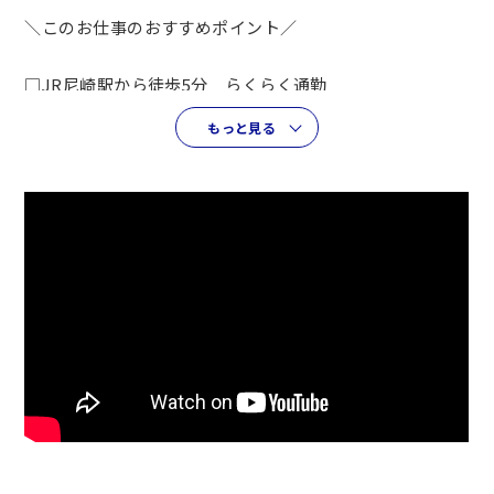
□事前の職場見学で仕事内容・職場環境確認できる
＼このお仕事のおすすめポイント／
シャッターや建設機械に使われる金属部品を製造します
□JR尼崎駅から徒歩5分 らくらく通勤
曲げ加工やプレス機を使って形を整える作業です
□定時17時にぴったり退勤
未経験の方も基礎から一つずつ技術を習得できます
もっと見る
□曲げ加工・打ち抜き加工・ロボット溶接など複数経験で
きる
○作業の流れ
□事前の職場見学で仕事内容・職場環境確認できる
打ち抜きプレス加工や曲げ加工など複数あります
簡単な作業から始めて頂けます
シャッターや建設機械に使われる金属部品を製造します
慣れてきたら担当するお仕事が広がります
曲げ加工やプレス機を使って形を整える作業です
未経験の方も基礎から一つずつ技術を習得できます
○安心の安全対策
機械にはセンサーがついており安全対策が施されています
○作業の流れ
決められた手順通りに操作すれば危険はありません
打ち抜きプレス加工や曲げ加工など複数あります
焦らず正確に作業を進めることを最優先しています
簡単な作業から始めて頂けます
慣れてきたら担当するお仕事が広がります
○勤務場所について
・本社工場と第2工場があり勤務時間中に送迎車で移動し