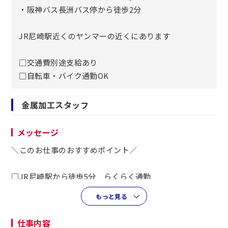
・阪神バス長洲バス停から徒歩2分
JR尼崎駅近くのヤンマーの近くにあります
□交通費別途支給あり
□自転車・バイク通勤OK
金属加工スタッフ
メッセージ
＼このお仕事のおすすめポイント／
□JR尼崎駅から徒歩5分 らくらく通勤
□定時17時にぴったり退勤
もっと見る
□曲げ加工・打ち抜き加工・ロボット溶接など複数経験で
きる
仕事内容