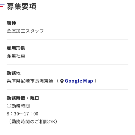
募集要項
○安心の安全対策
ます
機械にはセンサーがついており安全対策が施されています
（移動中も勤務時間に含まれます）
決められた手順通りに操作すれば危険はありません
・冷暖房完備の快適な工場内で作業に集中できます
職種
焦らず正確に作業を進めることを最優先しています
金属加工スタッフ
○職場見学
○勤務場所について
随時開催中です
雇用形態
・本社工場と第2工場があり勤務時間中に送迎車で移動し
事前に職場の雰囲気や仕事内容を確認できます
派遣社員
ます
まずはお気軽にご応募ください
（移動中も勤務時間に含まれます）
勤務地
・冷暖房完備の快適な工場内で作業に集中できます
兵庫県尼崎市長洲東通 （
Google Map
）
○職場見学
勤務時間・曜日
随時開催中です
○勤務時間
事前に職場の雰囲気や仕事内容を確認できます
8：30～17：00
まずはお気軽にご応募ください
（勤務時間のご相談OK）