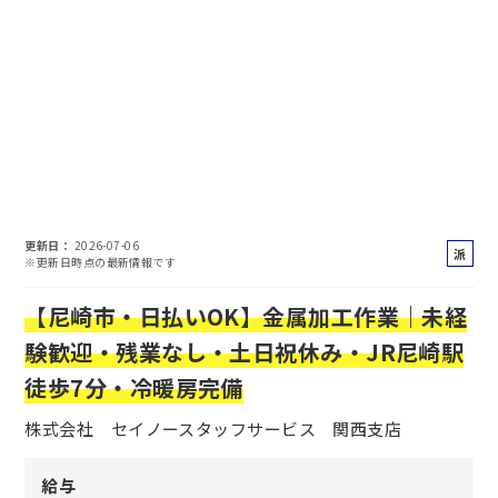
更新日
2026-07-06
派
※更新日時点の最新情報です
遣
社
【尼崎市・日払いOK】金属加工作業｜未経
員
験歓迎・残業なし・土日祝休み・JR尼崎駅
徒歩7分・冷暖房完備
株式会社 セイノースタッフサービス 関西支店
給与