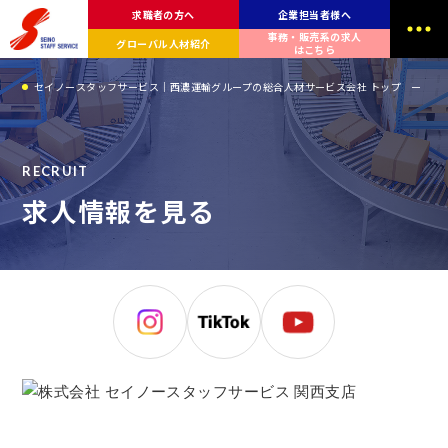
求職者の方へ
企業担当者様へ
事務・販売系の求人
グローバル人材紹介
はこちら
セイノースタッフサービス｜西濃運輸グループの総合人材サービス会社 トップ
関
R
E
C
R
U
I
T
求
人
情
報
を
見
る