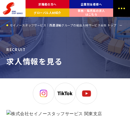
求職者の方へ
企業担当者様へ
事務・販売系の求人
グローバル人材紹介
はこちら
セイノースタッフサービス｜西濃運輸グループの総合人材サービス会社 トップ
北
R
E
C
R
U
I
T
求
人
情
報
を
見
る