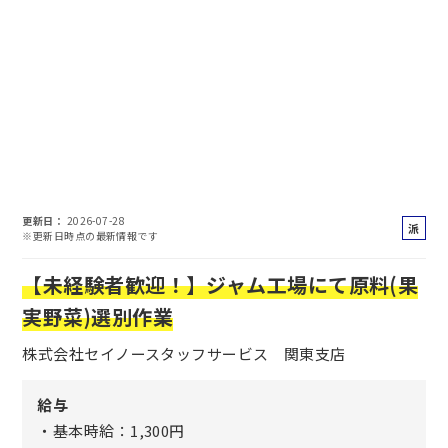
更新日
2026-07-28
派
※更新日時点の最新情報です
遣
社
【未経験者歓迎！】ジャム工場にて原料(果
員
実野菜)選別作業
株式会社セイノースタッフサービス 関東支店
給与
・基本時給：1,300円