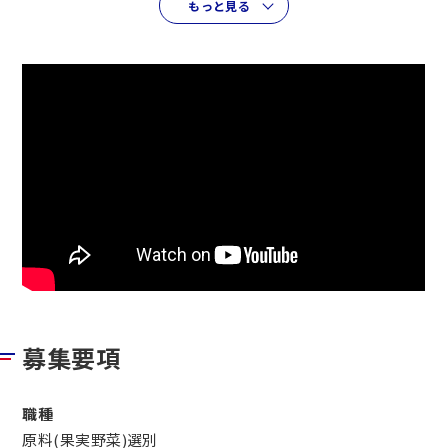
もっと見る
具体的には…
果実野菜や畜肉の加工食品メーカーの工場で
チルド食品のソース、ジャム、あんこ等を製造している工
場となります。
作業は至ってシンプル○
難しい作業はないので、比較的に覚えることは楽チン○
原料(野菜や果物)を加工する前に・・・
1.リンゴがいくつ必要となっていたら指示された個数を選
別
2.そのリンゴを各工程に運びます。
募集要項
3.またイチゴや、グレープを選別し、必要な工程に運ぶ
商品の選別をし、届けるお仕事となります。
職種
ハンドリフトを使いますので、気をつけて運びましょう！
原料(果実野菜)選別