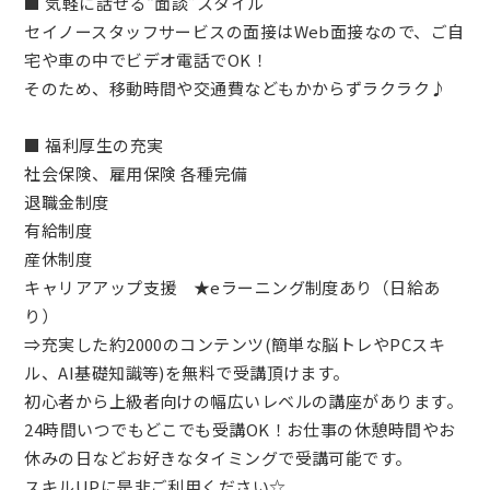
■ 気軽に話せる“面談”スタイル
セイノースタッフサービスの面接はWeb面接なので、ご自
宅や車の中でビデオ電話でOK！
そのため、移動時間や交通費などもかからずラクラク♪
■ 福利厚生の充実
社会保険、雇用保険 各種完備
退職金制度
有給制度
産休制度
キャリアアップ支援 ★eラーニング制度あり（日給あ
り）
⇒充実した約2000のコンテンツ(簡単な脳トレやPCスキ
ル、AI基礎知識等)を無料で受講頂けます。
初心者から上級者向けの幅広いレベルの講座があります。
24時間いつでもどこでも受講OK！お仕事の休憩時間やお
休みの日などお好きなタイミングで受講可能です。
スキルUPに是非ご利用ください☆