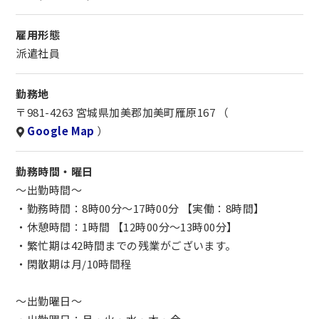
※ハンドリフト使ったことなくても大丈夫です○
果物を保管している倉庫は、冷凍倉庫です。
雇用形態
一瞬、「ひえっ！」としますが、瞬間ですのでご安心くだ
派遣社員
さい○
勤務地
物価高のこの世の中、時給を高くし生活の基盤を安定させ
〒981-4263 宮城県加美郡加美町雁原167 （
ませんか？
Google Map
）
勤務時間・曜日
～出勤時間～
・勤務時間：8時00分～17時00分 【実働：8時間】
・休憩時間：1時間 【12時00分～13時00分】
・繁忙期は42時間までの残業がございます。
・閑散期は月/10時間程
～出勤曜日～