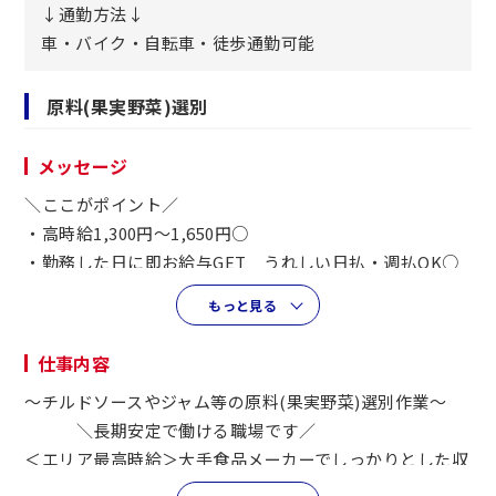
↓通勤方法↓
車・バイク・自転車・徒歩通勤可能
原料(果実野菜)選別
メッセージ
＼ここがポイント／
・高時給1,300円～1,650円○
・勤務した日に即お給与GET うれしい日払・週払OK○
もっと見る
未経験の方・週5日で働きたい方・ガッツリ稼ぎたい方な
ど志望動機は問いませんので、
仕事内容
ぜひ、応募くださいませ！
～チルドソースやジャム等の原料(果実野菜)選別作業～
＼長期安定で働ける職場です／
＜エリア最高時給＞大手食品メーカーでしっかりとした収
入を得よう！