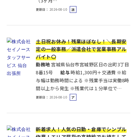
（3ヶ月…
更新日
2026-08-10
派
遣
社
員
土日祝お休み！残業ほぼなし！＼長期安
定の一般事務／派遣会社で営業事務アル
バイト〇
勤務地
宮城県仙台市宮城野区日の出町3丁目
8番15号
給与
時給1,300円＋交通費 ※給
与幅は勤務時間による ※残業手当は実働8時
間以上から発生 ※残業代は１分単位で…
更新日
2026-08-10
ア
ル
バ
イ
ト
新着求人！人気の日勤・倉庫でシンプル
作業！エリア屈指の高時給でお待ちして