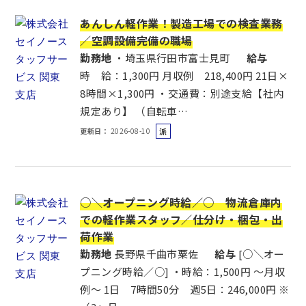
あんしん軽作業！製造工場での検査業務
／空調設備完備の職場
勤務地
・埼玉県行田市富士見町
給与
時 給：1,300円 月収例 218,400円 21日×
8時間×1,300円 ・交通費：別途支給【社内
規定あり】 （自転車…
更新日
2026-08-10
派
遣
社
員
○＼オープニング時給／○ 物流倉庫内
での軽作業スタッフ／仕分け・梱包・出
荷作業
勤務地
長野県千曲市粟佐
給与
[○＼オー
プニング時給／○] ・時給：1,500円 ～月収
例～ 1日 7時間50分 週5日：246,000円 ※