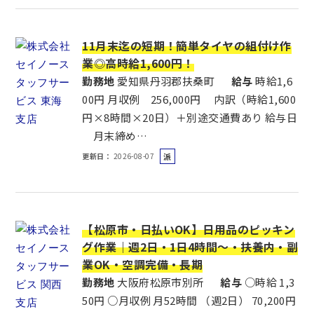
社
員
11月末迄の短期！簡単タイヤの組付け作
業◎高時給1,600円！
勤務地
愛知県丹羽郡扶桑町
給与
時給1,6
00円 月収例 256,000円 内訳（時給1,600
円×8時間×20日）＋別途交通費あり 給与日
月末締め…
更新日
2026-08-07
派
遣
社
員
【松原市・日払いOK】日用品のピッキン
グ作業｜週2日・1日4時間～・扶養内・副
業OK・空調完備・長期
勤務地
大阪府松原市別所
給与
○時給 1,3
50円 ○月収例 月52時間 （週2日） 70,200円