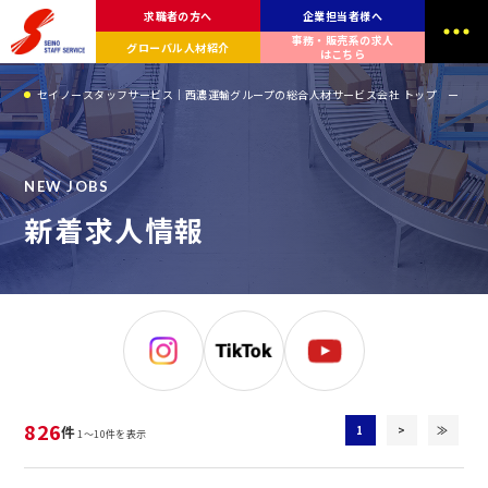
求職者の方へ
企業担当者様へ
事務・販売系の求人
グローバル人材紹介
はこちら
セイノースタッフサービス｜西濃運輸グループの総合人材サービス会社 トップ
新
N
E
W
J
O
B
S
新
着
求
人
情
報
826
1
>
≫
件
1～10件を表示