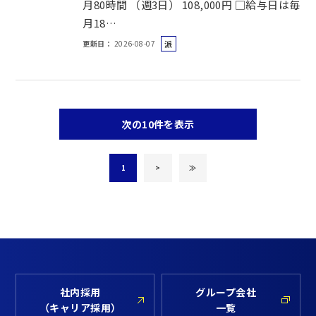
月80時間 （週3日） 108,000円 □給与日は毎
月18…
更新日
2026-08-07
派
遣
社
員
次の10件を表示
1
>
≫
社内採用
グループ会社
（キャリア採用）
一覧