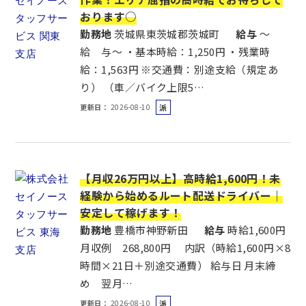
おります○
勤務地
茨城県東茨城郡茨城町
給与
～
給 与～ ・基本時給：1,250円 ・残業時
給：1,563円 ※交通費：別途支給（規定あ
り） （車／バイク上限5…
更新日
2026-08-10
派
遣
社
員
【月収26万円以上】高時給1,600円！未
経験から始めるルート配送ドライバー｜
安定して稼げます！
勤務地
豊橋市神野新田
給与
時給1,600円
月収例 268,800円 内訳（時給1,600円×8
時間×21日＋別途交通費） 給与日 月末締
め 翌月…
更新日
2026-08-10
派