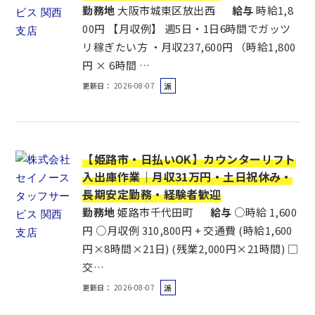
勤務地
大阪市城東区放出西
給与
時給1,8
00円 【月収例】 週5日・1日6時間でガッツ
リ稼ぎたい方 ・月収237,600円 （時給1,800
円 × 6時間 …
更新日
2026-08-07
派
遣
社
員
【姫路市・日払いOK】カウンターリフト
入出庫作業｜月収31万円・土日祝休み・
長期安定勤務・経験者歓迎
勤務地
姫路市千代田町
給与
○時給 1,600
円 ○月収例 310,800円 + 交通費 (時給1,600
円×8時間×21日) (残業2,000円×21時間) □
交…
更新日
2026-08-07
派
遣