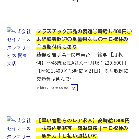
遣
社
員
プラスチック部品の製造○時給1,400円○
未経験者歓迎〇重量物なし〇土日祝休み
○長期休暇もあり
勤務地
岩手県一関市東台
給与
【月収
例】 ～45歳女性Aさん～ 月収：220,500円
【時給1,400×7.5時間×21日】 ※月収例に
交通費は含んで…
更新日
2026-08-08
派
遣
社
員
【早い者勝ちのレア求人】高時給1800円
｜扶養内勤務可｜簡単事務｜土日祝休み
｜駅チカ｜日払い週払い可